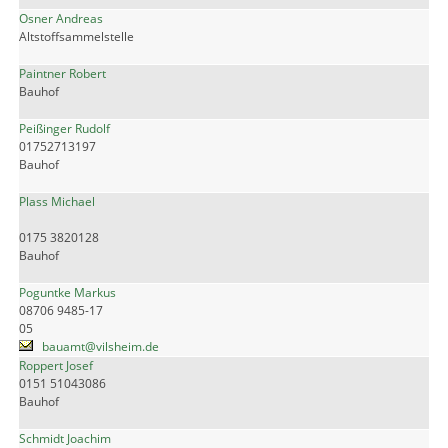
Osner Andreas
Altstoffsammelstelle
Paintner Robert
Bauhof
Peißinger Rudolf
01752713197
Bauhof
Plass Michael
0175 3820128
Bauhof
Poguntke Markus
08706 9485-17
05
bauamt@vilsheim.de
Roppert Josef
0151 51043086
Bauhof
Schmidt Joachim