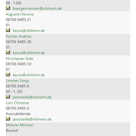
08 - 1.OG
buergermeister@vilsheim.de
Augustin Verena
08706 9485-21
01
kasse@vilsheim.de
Fischer Andrea
08706 9485-38
01
kasse@vilsheim.de
Hirschauer Gabi
08706 9485-10
01
kasse@vilsheim.de
Limmer Sonja
08706 9485-0
09 - 1. OG
poststelle@vilsheim.de
Lurz Christine
08706 9485-0
Auszubildende
poststelle@vilsheim.de
Mehner Michael
Bauhof