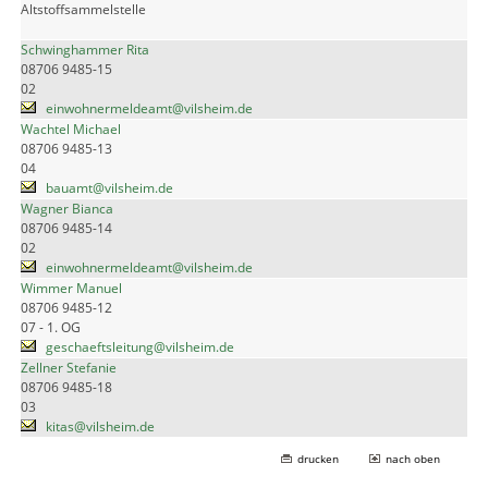
Altstoffsammelstelle
Schwinghammer Rita
08706 9485-15
02
einwohnermeldeamt@vilsheim.de
Wachtel Michael
08706 9485-13
04
bauamt@vilsheim.de
Wagner Bianca
08706 9485-14
02
einwohnermeldeamt@vilsheim.de
Wimmer Manuel
08706 9485-12
07 - 1. OG
geschaeftsleitung@vilsheim.de
Zellner Stefanie
08706 9485-18
03
kitas@vilsheim.de
drucken
nach oben