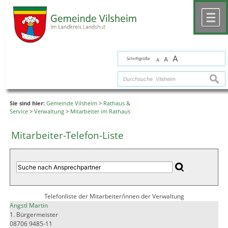
Zum Inhalt
,
zur Navigation
oder
zur Startseite
springen.
chließen
M
A
Schriftgröße
A
A
suche
Sie sind hier:
Gemeinde Vilsheim
>
Rathaus &
Service
>
Verwaltung
>
Mitarbeiter im Rathaus
Mitarbeiter-Telefon-Liste
Telefonliste der Mitarbeiter/innen der Verwaltung
Angstl Martin
1. Bürgermeister
08706 9485-11