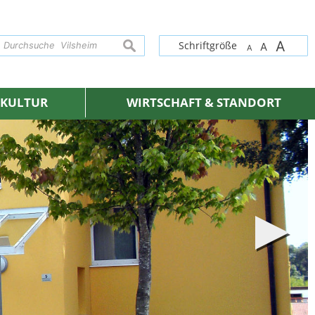
A
suchen
Schriftgröße
A
A
& KULTUR
WIRTSCHAFT & STANDORT