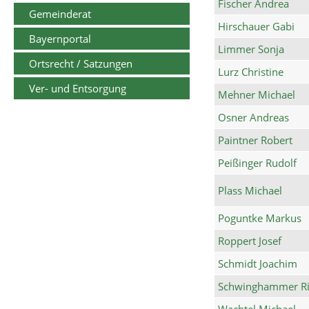
Fischer Andrea
Gemeinderat
Hirschauer Gabi
Bayernportal
Limmer Sonja
Ortsrecht / Satzungen
Lurz Christine
Ver- und Entsorgung
Mehner Michael
Osner Andreas
Paintner Robert
Peißinger Rudolf
Plass Michael
Poguntke Markus
Roppert Josef
Schmidt Joachim
Schwinghammer Ri
Wachtel Michael