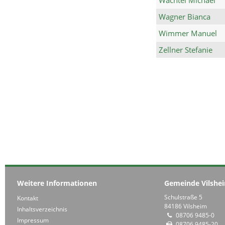
Wagner Bianca
Wimmer Manuel
Zellner Stefanie
Weitere Informationen
Gemeinde Vilshe
Schulstraße 5
Kontakt
84186 Vilsheim
Inhaltsverzeichnis
08706 9485-0
Impressum
08706 9485-20