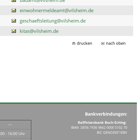
einwohnermeldeamt@vilsheim.de
geschaeftsleitung@vilsheim.de
kitas@vilsheim.de
drucken
nach oben
Bankverbindungen:
Raiffeisenbank Buch-Eching:
---
IBAN DE56 7436 9662 0000 5102 70
BIC GENODEF1EBV
:00 - 16:00 Uhr