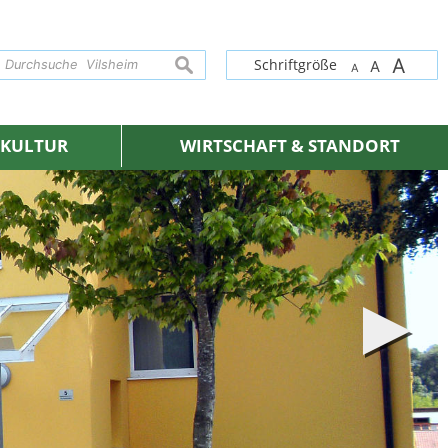
A
suchen
Schriftgröße
A
A
& KULTUR
WIRTSCHAFT & STANDORT