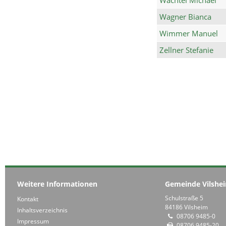
Wagner Bianca
Wimmer Manuel
Zellner Stefanie
Weitere Informationen
Gemeinde Vilshe
Schulstraße 5
Kontakt
84186 Vilsheim
Inhaltsverzeichnis
08706 9485-0
Impressum
08706 9485-20