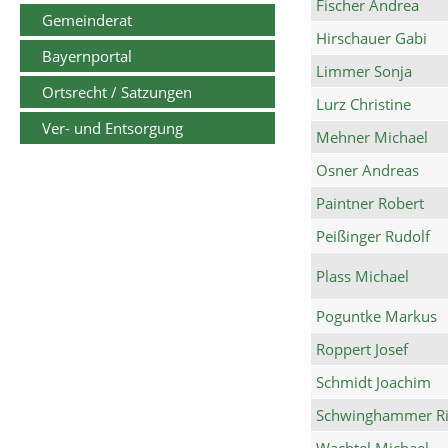
Fischer Andrea
Gemeinderat
Hirschauer Gabi
Bayernportal
Limmer Sonja
Ortsrecht / Satzungen
Lurz Christine
Ver- und Entsorgung
Mehner Michael
Osner Andreas
Paintner Robert
Peißinger Rudolf
Plass Michael
Poguntke Markus
Roppert Josef
Schmidt Joachim
Schwinghammer Ri
Wachtel Michael