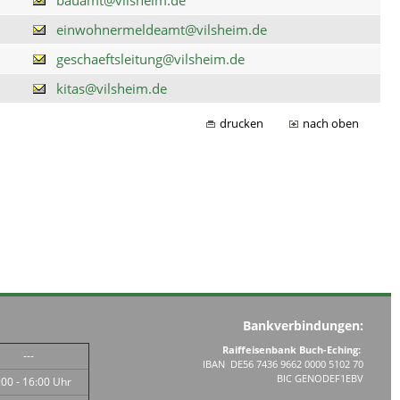
einwohnermeldeamt@vilsheim.de
geschaeftsleitung@vilsheim.de
kitas@vilsheim.de
drucken
nach oben
Bankverbindungen:
Raiffeisenbank Buch-Eching:
---
IBAN DE56 7436 9662 0000 5102 70
BIC GENODEF1EBV
:00 - 16:00 Uhr