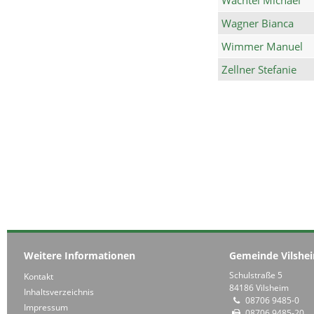
Wagner Bianca
Wimmer Manuel
Zellner Stefanie
Weitere Informationen
Gemeinde Vilshe
Schulstraße 5
Kontakt
84186 Vilsheim
Inhaltsverzeichnis
08706 9485-0
Impressum
08706 9485-20