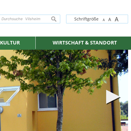
A
suchen
Schriftgröße
A
A
& KULTUR
WIRTSCHAFT & STANDORT