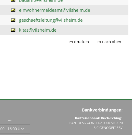
einwohnermeldeamt@vilsheim.de
geschaeftsleitung@vilsheim.de
kitas@vilsheim.de
drucken
nach oben
Bankverbindungen:
Raiffeisenbank Buch-Eching:
---
IBAN DE56 7436 9662 0000 5102 70
BIC GENODEF1EBV
:00 - 16:00 Uhr