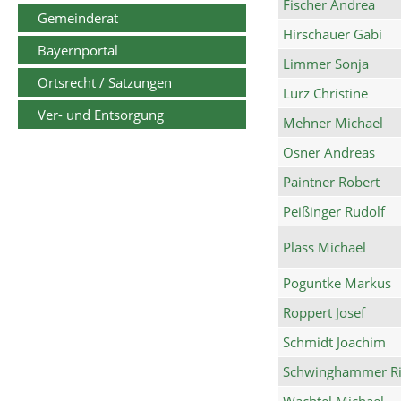
Fischer Andrea
Gemeinderat
Hirschauer Gabi
Bayernportal
Limmer Sonja
Ortsrecht / Satzungen
Lurz Christine
Ver- und Entsorgung
Mehner Michael
Osner Andreas
Paintner Robert
Peißinger Rudolf
Plass Michael
Poguntke Markus
Roppert Josef
Schmidt Joachim
Schwinghammer Ri
Wachtel Michael