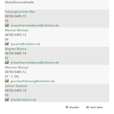
Altstoffsammelstelle
Schwinghammer Rita
08706 9485-15
02
einwohnermeldeamt@vilsheim.de
Wachtel Michael
08706 9485-13
04
bauamt@vilsheim.de
Wagner Bianca
08706 9485-14
02
einwohnermeldeamt@vilsheim.de
Wimmer Manuel
08706 9485-12
07 - 1. OG
geschaeftsleitung@vilsheim.de
Zellner Stefanie
08706 9485-18
03
kitas@vilsheim.de
drucken
nach oben