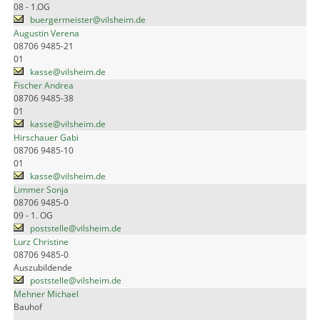
08 - 1.OG
buergermeister@vilsheim.de
Augustin Verena
08706 9485-21
01
kasse@vilsheim.de
Fischer Andrea
08706 9485-38
01
kasse@vilsheim.de
Hirschauer Gabi
08706 9485-10
01
kasse@vilsheim.de
Limmer Sonja
08706 9485-0
09 - 1. OG
poststelle@vilsheim.de
Lurz Christine
08706 9485-0
Auszubildende
poststelle@vilsheim.de
Mehner Michael
Bauhof