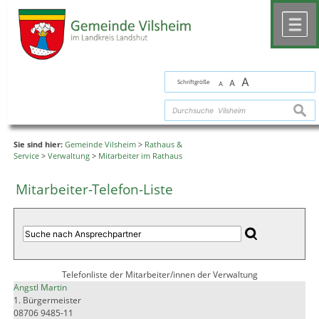
Zum Inhalt
,
zur Navigation
oder
zur Startseite
springen.
chließen
M
A
Schriftgröße
A
A
suche
Sie sind hier:
Gemeinde Vilsheim
>
Rathaus &
Service
>
Verwaltung
>
Mitarbeiter im Rathaus
Mitarbeiter-Telefon-Liste
Telefonliste der Mitarbeiter/innen der Verwaltung
Angstl Martin
1. Bürgermeister
08706 9485-11