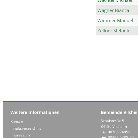
Wagner Bianca
Wimmer Manuel
Zellner Stefanie
Weitere Informationen
Gemeinde Vilshe
Schulstraße 5
Kontakt
84186 Vilsheim
Inhaltsverzeichnis
08706 9485-0
Impressum
08706 9485-20