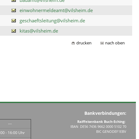
einwohnermeldeamt@vilsheim.de
geschaeftsleitung@vilsheim.de
kitas@vilsheim.de
drucken
nach oben
Bankverbindungen:
Raiffeisenbank Buch-Eching:
---
IBAN DE56 7436 9662 0000 5102 70
BIC GENODEF1EBV
:00 - 16:00 Uhr