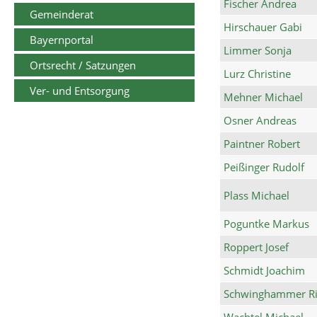
Fischer Andrea
Gemeinderat
Hirschauer Gabi
Bayernportal
Limmer Sonja
Ortsrecht / Satzungen
Lurz Christine
Ver- und Entsorgung
Mehner Michael
Osner Andreas
Paintner Robert
Peißinger Rudolf
Plass Michael
Poguntke Markus
Roppert Josef
Schmidt Joachim
Schwinghammer Ri
Wachtel Michael