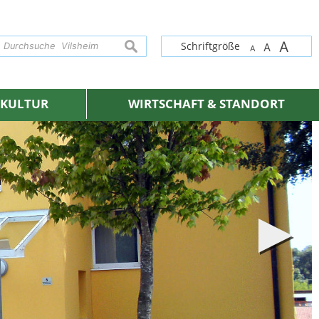
A
suchen
Schriftgröße
A
A
& KULTUR
WIRTSCHAFT & STANDORT