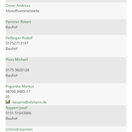
Osner Andreas
Altstoffsammelstelle
Paintner Robert
Bauhof
Peißinger Rudolf
01752713197
Bauhof
Plass Michael
0175 3820128
Bauhof
Poguntke Markus
08706 9485-17
05
bauamt@vilsheim.de
Roppert Josef
0151 51043086
Bauhof
Schmidt Joachim