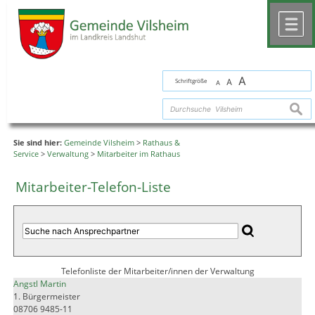
Zum Inhalt
,
zur Navigation
oder
zur Startseite
springen.
chließen
M
A
Schriftgröße
A
A
suche
Sie sind hier:
Gemeinde Vilsheim
>
Rathaus &
Service
>
Verwaltung
>
Mitarbeiter im Rathaus
Mitarbeiter-Telefon-Liste
Telefonliste der Mitarbeiter/innen der Verwaltung
Angstl Martin
1. Bürgermeister
08706 9485-11