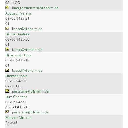
08 - 1.OG
buergermeister@vilsheim.de
Augustin Verena
08706 9485-21
01
kasse@vilsheim.de
Fischer Andrea
08706 9485-38
01
kasse@vilsheim.de
Hirschauer Gabi
08706 9485-10
01
kasse@vilsheim.de
Limmer Sonja
08706 9485-0
09 - 1. OG
poststelle@vilsheim.de
Lurz Christine
08706 9485-0
Auszubildende
poststelle@vilsheim.de
Mehner Michael
Bauhof