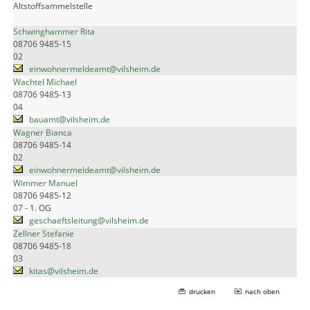
Altstoffsammelstelle
Schwinghammer Rita
08706 9485-15
02
einwohnermeldeamt@vilsheim.de
Wachtel Michael
08706 9485-13
04
bauamt@vilsheim.de
Wagner Bianca
08706 9485-14
02
einwohnermeldeamt@vilsheim.de
Wimmer Manuel
08706 9485-12
07 - 1. OG
geschaeftsleitung@vilsheim.de
Zellner Stefanie
08706 9485-18
03
kitas@vilsheim.de
drucken
nach oben