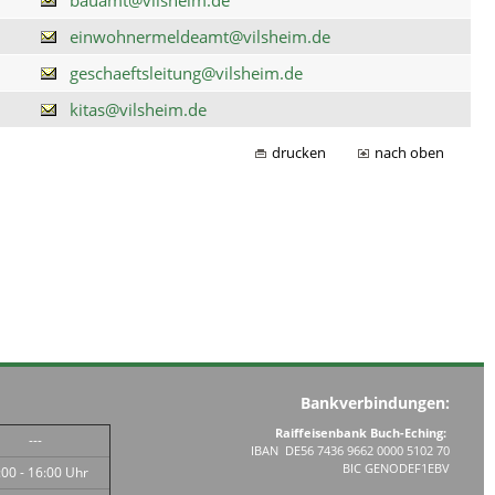
einwohnermeldeamt@vilsheim.de
geschaeftsleitung@vilsheim.de
kitas@vilsheim.de
drucken
nach oben
Bankverbindungen:
Raiffeisenbank Buch-Eching:
---
IBAN DE56 7436 9662 0000 5102 70
BIC GENODEF1EBV
:00 - 16:00 Uhr