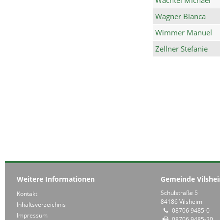
Wagner Bianca
Wimmer Manuel
Zellner Stefanie
Weitere Informationen
Gemeinde Vilshe
Schulstraße 5
Kontakt
84186 Vilsheim
Inhaltsverzeichnis
08706 9485-0
Impressum
08706 9485-20