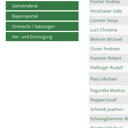
Fischer Andrea
Gemeinderat
Hirschauer Gabi
Bayernportal
Limmer Sonja
Ortsrecht / Satzungen
Lurz Christine
Ver- und Entsorgung
Mehner Michael
Osner Andreas
Paintner Robert
Peißinger Rudolf
Plass Michael
Poguntke Markus
Roppert Josef
Schmidt Joachim
Schwinghammer Ri
Wachtel Michael