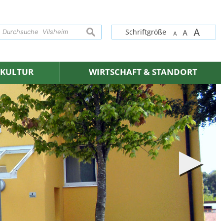
A
suchen
Schriftgröße
A
A
& KULTUR
WIRTSCHAFT & STANDORT