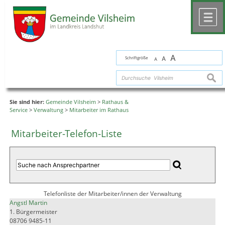
Zum Inhalt
,
zur Navigation
oder
zur Startseite
springen.
chließen
M
A
Schriftgröße
A
A
suche
Sie sind hier:
Gemeinde Vilsheim
>
Rathaus &
Service
>
Verwaltung
>
Mitarbeiter im Rathaus
Mitarbeiter-Telefon-Liste
Telefonliste der Mitarbeiter/innen der Verwaltung
Angstl Martin
1. Bürgermeister
08706 9485-11