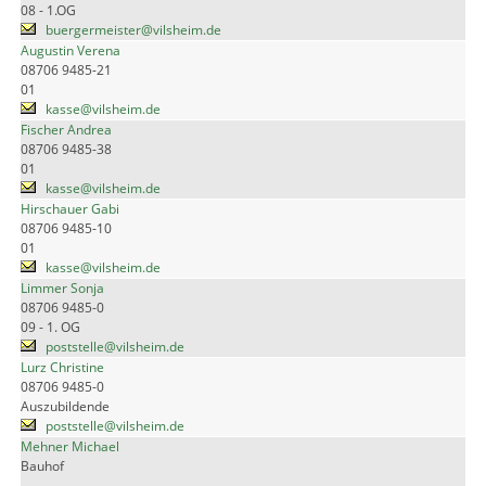
08 - 1.OG
buergermeister@vilsheim.de
Augustin Verena
08706 9485-21
01
kasse@vilsheim.de
Fischer Andrea
08706 9485-38
01
kasse@vilsheim.de
Hirschauer Gabi
08706 9485-10
01
kasse@vilsheim.de
Limmer Sonja
08706 9485-0
09 - 1. OG
poststelle@vilsheim.de
Lurz Christine
08706 9485-0
Auszubildende
poststelle@vilsheim.de
Mehner Michael
Bauhof