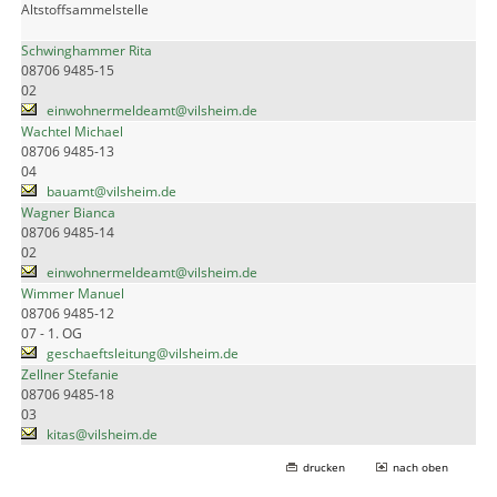
Altstoffsammelstelle
Schwinghammer Rita
08706 9485-15
02
einwohnermeldeamt@vilsheim.de
Wachtel Michael
08706 9485-13
04
bauamt@vilsheim.de
Wagner Bianca
08706 9485-14
02
einwohnermeldeamt@vilsheim.de
Wimmer Manuel
08706 9485-12
07 - 1. OG
geschaeftsleitung@vilsheim.de
Zellner Stefanie
08706 9485-18
03
kitas@vilsheim.de
drucken
nach oben