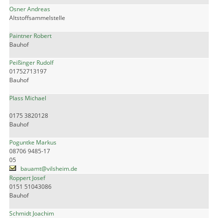
Osner Andreas
Altstoffsammelstelle
Paintner Robert
Bauhof
Peißinger Rudolf
01752713197
Bauhof
Plass Michael
0175 3820128
Bauhof
Poguntke Markus
08706 9485-17
05
bauamt@vilsheim.de
Roppert Josef
0151 51043086
Bauhof
Schmidt Joachim