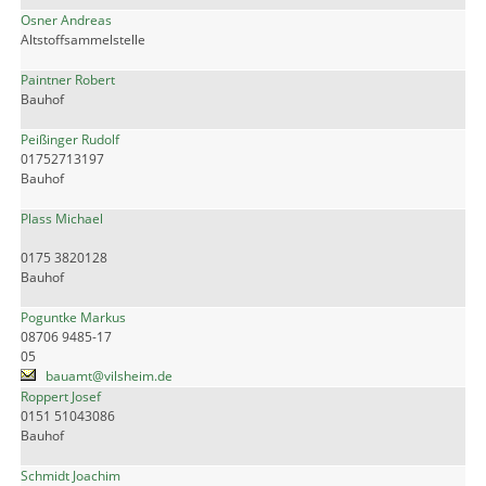
Osner Andreas
Altstoffsammelstelle
Paintner Robert
Bauhof
Peißinger Rudolf
01752713197
Bauhof
Plass Michael
0175 3820128
Bauhof
Poguntke Markus
08706 9485-17
05
bauamt@vilsheim.de
Roppert Josef
0151 51043086
Bauhof
Schmidt Joachim