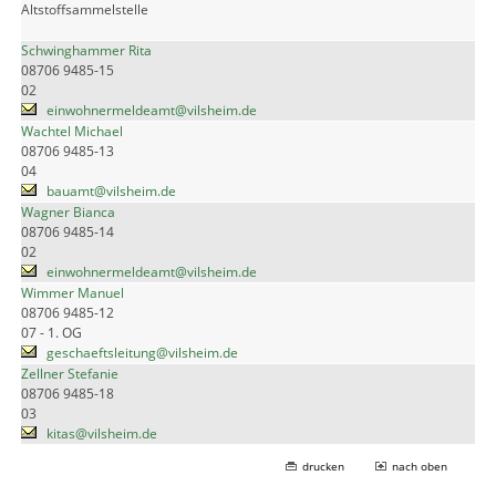
Altstoffsammelstelle
Schwinghammer Rita
08706 9485-15
02
einwohnermeldeamt@vilsheim.de
Wachtel Michael
08706 9485-13
04
bauamt@vilsheim.de
Wagner Bianca
08706 9485-14
02
einwohnermeldeamt@vilsheim.de
Wimmer Manuel
08706 9485-12
07 - 1. OG
geschaeftsleitung@vilsheim.de
Zellner Stefanie
08706 9485-18
03
kitas@vilsheim.de
drucken
nach oben