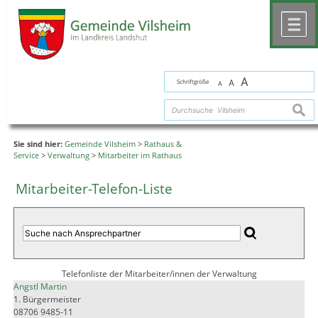
Zum Inhalt
,
zur Navigation
oder
zur Startseite
springen.
chließen
M
A
Schriftgröße
A
A
suche
Sie sind hier:
Gemeinde Vilsheim
>
Rathaus &
Service
>
Verwaltung
>
Mitarbeiter im Rathaus
Mitarbeiter-Telefon-Liste
Telefonliste der Mitarbeiter/innen der Verwaltung
Angstl Martin
1. Bürgermeister
08706 9485-11