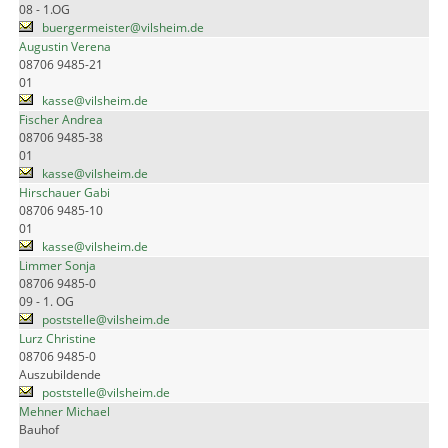
08 - 1.OG
buergermeister@vilsheim.de
Augustin Verena
08706 9485-21
01
kasse@vilsheim.de
Fischer Andrea
08706 9485-38
01
kasse@vilsheim.de
Hirschauer Gabi
08706 9485-10
01
kasse@vilsheim.de
Limmer Sonja
08706 9485-0
09 - 1. OG
poststelle@vilsheim.de
Lurz Christine
08706 9485-0
Auszubildende
poststelle@vilsheim.de
Mehner Michael
Bauhof