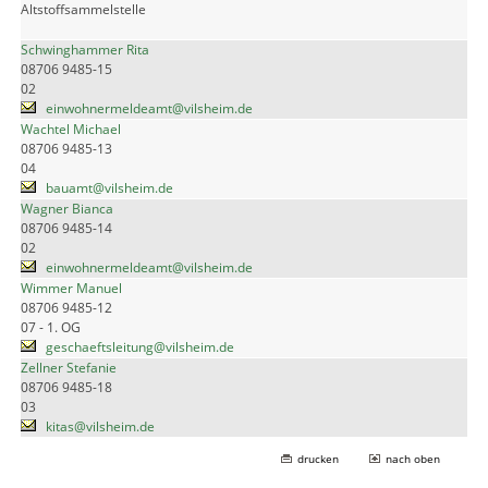
Altstoffsammelstelle
Schwinghammer Rita
08706 9485-15
02
einwohnermeldeamt@vilsheim.de
Wachtel Michael
08706 9485-13
04
bauamt@vilsheim.de
Wagner Bianca
08706 9485-14
02
einwohnermeldeamt@vilsheim.de
Wimmer Manuel
08706 9485-12
07 - 1. OG
geschaeftsleitung@vilsheim.de
Zellner Stefanie
08706 9485-18
03
kitas@vilsheim.de
drucken
nach oben