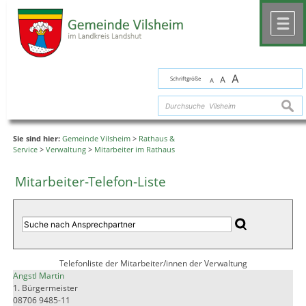
Zum Inhalt
,
zur Navigation
oder
zur Startseite
springen.
chließen
M
A
Schriftgröße
A
A
suche
Sie sind hier:
Gemeinde Vilsheim
>
Rathaus &
Service
>
Verwaltung
>
Mitarbeiter im Rathaus
Mitarbeiter-Telefon-Liste
Telefonliste der Mitarbeiter/innen der Verwaltung
Angstl Martin
1. Bürgermeister
08706 9485-11