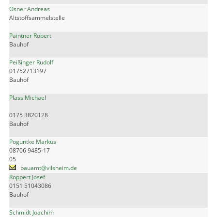
Osner Andreas
Altstoffsammelstelle
Paintner Robert
Bauhof
Peißinger Rudolf
01752713197
Bauhof
Plass Michael
0175 3820128
Bauhof
Poguntke Markus
08706 9485-17
05
bauamt@vilsheim.de
Roppert Josef
0151 51043086
Bauhof
Schmidt Joachim