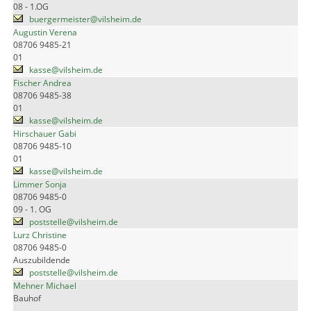
08 - 1.OG
buergermeister@vilsheim.de
Augustin Verena
08706 9485-21
01
kasse@vilsheim.de
Fischer Andrea
08706 9485-38
01
kasse@vilsheim.de
Hirschauer Gabi
08706 9485-10
01
kasse@vilsheim.de
Limmer Sonja
08706 9485-0
09 - 1. OG
poststelle@vilsheim.de
Lurz Christine
08706 9485-0
Auszubildende
poststelle@vilsheim.de
Mehner Michael
Bauhof