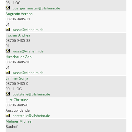
08 - 1.OG
buergermeister@vilsheim.de
Augustin Verena
08706 9485-21
01
kasse@vilsheim.de
Fischer Andrea
08706 9485-38
01
kasse@vilsheim.de
Hirschauer Gabi
08706 9485-10
01
kasse@vilsheim.de
Limmer Sonja
08706 9485-0
09 - 1. OG
poststelle@vilsheim.de
Lurz Christine
08706 9485-0
Auszubildende
poststelle@vilsheim.de
Mehner Michael
Bauhof