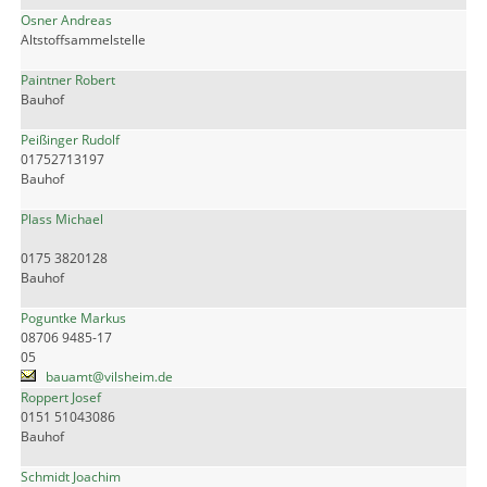
Osner Andreas
Altstoffsammelstelle
Paintner Robert
Bauhof
Peißinger Rudolf
01752713197
Bauhof
Plass Michael
0175 3820128
Bauhof
Poguntke Markus
08706 9485-17
05
bauamt@vilsheim.de
Roppert Josef
0151 51043086
Bauhof
Schmidt Joachim