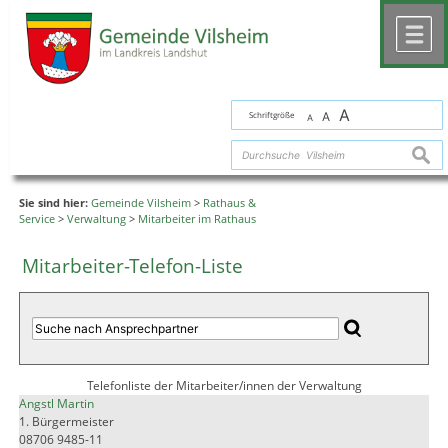
Zum Inhalt
,
zur Navigation
oder
zur Startseite
springen.
chließen
M
A
Schriftgröße
A
A
suche
Sie sind hier:
Gemeinde Vilsheim
>
Rathaus &
Service
>
Verwaltung
>
Mitarbeiter im Rathaus
Mitarbeiter-Telefon-Liste
Telefonliste der Mitarbeiter/innen der Verwaltung
Angstl Martin
1. Bürgermeister
08706 9485-11