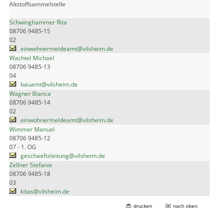
Altstoffsammelstelle
Schwinghammer Rita
08706 9485-15
02
einwohnermeldeamt@vilsheim.de
Wachtel Michael
08706 9485-13
04
bauamt@vilsheim.de
Wagner Bianca
08706 9485-14
02
einwohnermeldeamt@vilsheim.de
Wimmer Manuel
08706 9485-12
07 - 1. OG
geschaeftsleitung@vilsheim.de
Zellner Stefanie
08706 9485-18
03
kitas@vilsheim.de
drucken
nach oben