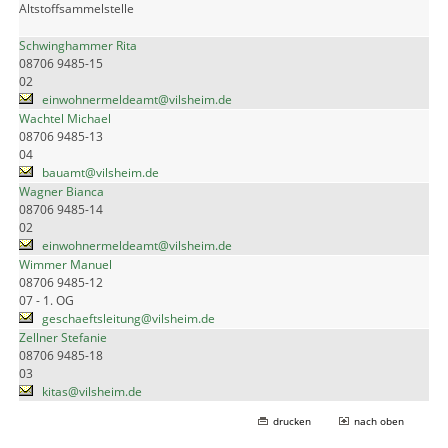
Altstoffsammelstelle
Schwinghammer Rita
08706 9485-15
02
einwohnermeldeamt@vilsheim.de
Wachtel Michael
08706 9485-13
04
bauamt@vilsheim.de
Wagner Bianca
08706 9485-14
02
einwohnermeldeamt@vilsheim.de
Wimmer Manuel
08706 9485-12
07 - 1. OG
geschaeftsleitung@vilsheim.de
Zellner Stefanie
08706 9485-18
03
kitas@vilsheim.de
drucken
nach oben