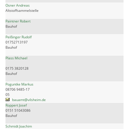
Osner Andreas
Altstoffsammelstelle
Paintner Robert
Bauhof
Peißinger Rudolf
01752713197
Bauhof
Plass Michael
0175 3820128
Bauhof
Poguntke Markus
08706 9485-17
05
bauamt@vilsheim.de
Roppert Josef
0151 51043086
Bauhof
Schmidt Joachim