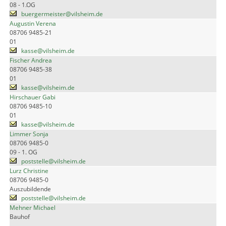
08 - 1.OG
buergermeister@vilsheim.de
Augustin Verena
08706 9485-21
01
kasse@vilsheim.de
Fischer Andrea
08706 9485-38
01
kasse@vilsheim.de
Hirschauer Gabi
08706 9485-10
01
kasse@vilsheim.de
Limmer Sonja
08706 9485-0
09 - 1. OG
poststelle@vilsheim.de
Lurz Christine
08706 9485-0
Auszubildende
poststelle@vilsheim.de
Mehner Michael
Bauhof