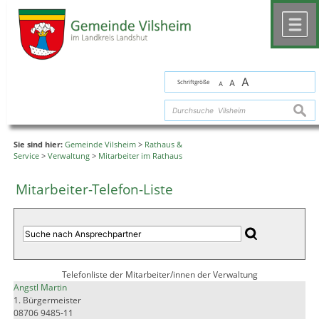
Zum Inhalt
,
zur Navigation
oder
zur Startseite
springen.
chließen
M
A
Schriftgröße
A
A
suche
Sie sind hier:
Gemeinde Vilsheim
>
Rathaus &
Service
>
Verwaltung
>
Mitarbeiter im Rathaus
Mitarbeiter-Telefon-Liste
Telefonliste der Mitarbeiter/innen der Verwaltung
Angstl Martin
1. Bürgermeister
08706 9485-11