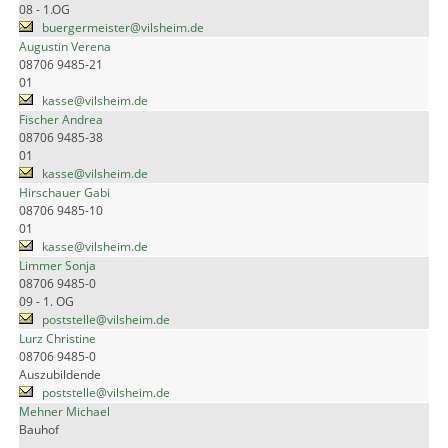
08 - 1.OG
buergermeister@vilsheim.de
Augustin Verena
08706 9485-21
01
kasse@vilsheim.de
Fischer Andrea
08706 9485-38
01
kasse@vilsheim.de
Hirschauer Gabi
08706 9485-10
01
kasse@vilsheim.de
Limmer Sonja
08706 9485-0
09 - 1. OG
poststelle@vilsheim.de
Lurz Christine
08706 9485-0
Auszubildende
poststelle@vilsheim.de
Mehner Michael
Bauhof