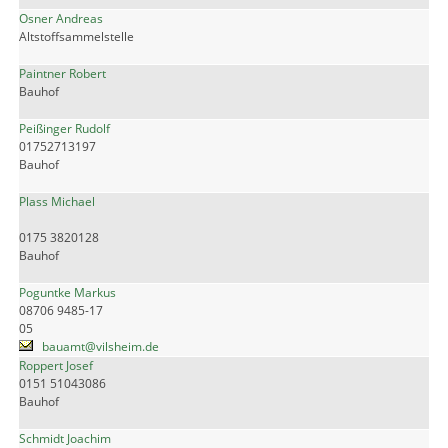
Osner Andreas
Altstoffsammelstelle
Paintner Robert
Bauhof
Peißinger Rudolf
01752713197
Bauhof
Plass Michael
0175 3820128
Bauhof
Poguntke Markus
08706 9485-17
05
bauamt@vilsheim.de
Roppert Josef
0151 51043086
Bauhof
Schmidt Joachim