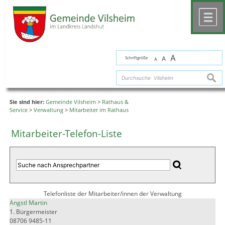
Zum Inhalt
,
zur Navigation
oder
zur Startseite
springen.
chließen
M
A
Schriftgröße
A
A
suche
Sie sind hier:
Gemeinde Vilsheim
>
Rathaus &
Service
>
Verwaltung
>
Mitarbeiter im Rathaus
Mitarbeiter-Telefon-Liste
Telefonliste der Mitarbeiter/innen der Verwaltung
Angstl Martin
1. Bürgermeister
08706 9485-11