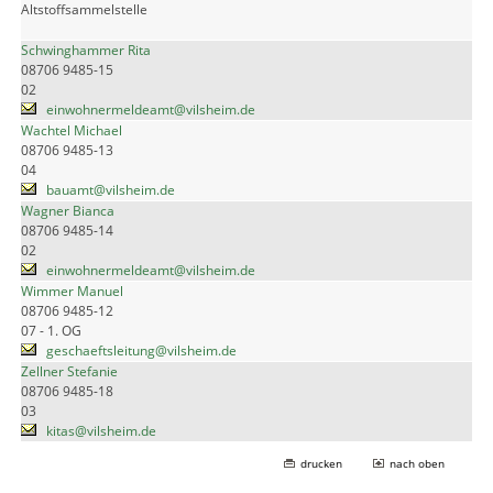
Altstoffsammelstelle
Schwinghammer Rita
08706 9485-15
02
einwohnermeldeamt@vilsheim.de
Wachtel Michael
08706 9485-13
04
bauamt@vilsheim.de
Wagner Bianca
08706 9485-14
02
einwohnermeldeamt@vilsheim.de
Wimmer Manuel
08706 9485-12
07 - 1. OG
geschaeftsleitung@vilsheim.de
Zellner Stefanie
08706 9485-18
03
kitas@vilsheim.de
drucken
nach oben