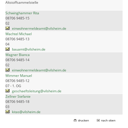
Altstoffsammelstelle
Schwinghammer Rita
08706 9485-15
02
einwohnermeldeamt@vilsheim.de
Wachtel Michael
08706 9485-13
04
bauamt@vilsheim.de
Wagner Bianca
08706 9485-14
02
einwohnermeldeamt@vilsheim.de
Wimmer Manuel
08706 9485-12
07 - 1. OG
geschaeftsleitung@vilsheim.de
Zellner Stefanie
08706 9485-18
03
kitas@vilsheim.de
drucken
nach oben