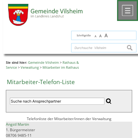
Zum Inhalt
,
zur Navigation
oder
zur Startseite
springen.
chließen
M
A
Schriftgröße
A
A
suche
Sie sind hier:
Gemeinde Vilsheim
>
Rathaus &
Service
>
Verwaltung
>
Mitarbeiter im Rathaus
Mitarbeiter-Telefon-Liste
Telefonliste der Mitarbeiter/innen der Verwaltung
Angstl Martin
1. Bürgermeister
08706 9485-11