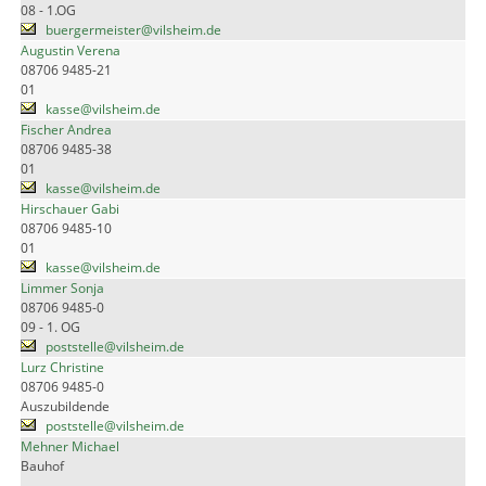
08 - 1.OG
buergermeister@vilsheim.de
Augustin Verena
08706 9485-21
01
kasse@vilsheim.de
Fischer Andrea
08706 9485-38
01
kasse@vilsheim.de
Hirschauer Gabi
08706 9485-10
01
kasse@vilsheim.de
Limmer Sonja
08706 9485-0
09 - 1. OG
poststelle@vilsheim.de
Lurz Christine
08706 9485-0
Auszubildende
poststelle@vilsheim.de
Mehner Michael
Bauhof