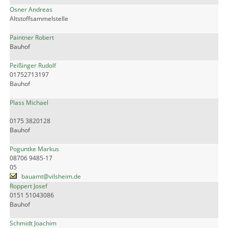
Osner Andreas
Altstoffsammelstelle
Paintner Robert
Bauhof
Peißinger Rudolf
01752713197
Bauhof
Plass Michael
0175 3820128
Bauhof
Poguntke Markus
08706 9485-17
05
bauamt@vilsheim.de
Roppert Josef
0151 51043086
Bauhof
Schmidt Joachim