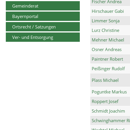
Fischer Andrea
Gemeinderat
Hirschauer Gabi
Bayernportal
Limmer Sonja
Ortsrecht / Satzungen
Lurz Christine
Ver- und Entsorgung
Mehner Michael
Osner Andreas
Paintner Robert
Peißinger Rudolf
Plass Michael
Poguntke Markus
Roppert Josef
Schmidt Joachim
Schwinghammer Ri
Wachtel Michael