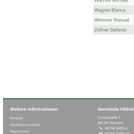
Wagner Bianca
Wimmer Manuel
Zellner Stefanie
Weitere Informationen
Gemeinde Vilshe
Schulstraße 5
Kontakt
84186 Vilsheim
Inhaltsverzeichnis
08706 9485-0
Impressum
08706 9485-20