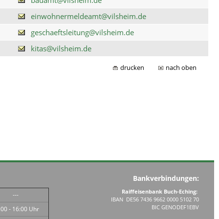
einwohnermeldeamt@vilsheim.de
geschaeftsleitung@vilsheim.de
kitas@vilsheim.de
drucken
nach oben
Bankverbindungen:
Raiffeisenbank Buch-Eching:
---
IBAN DE56 7436 9662 0000 5102 70
BIC GENODEF1EBV
:00 - 16:00 Uhr