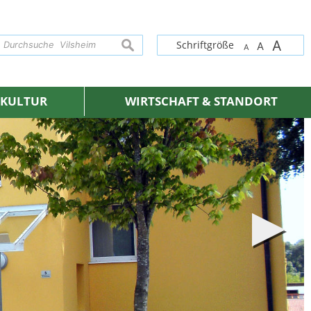
A
suchen
Schriftgröße
A
A
& KULTUR
WIRTSCHAFT & STANDORT