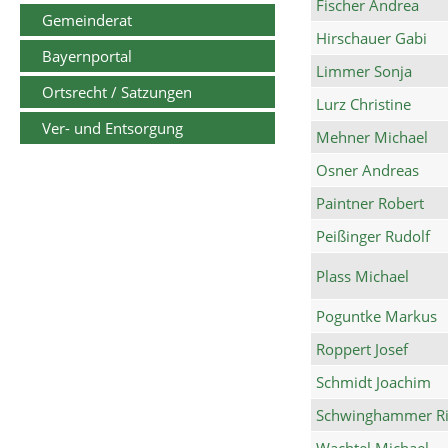
Fischer Andrea
Gemeinderat
Hirschauer Gabi
Bayernportal
Limmer Sonja
Ortsrecht / Satzungen
Lurz Christine
Ver- und Entsorgung
Mehner Michael
Osner Andreas
Paintner Robert
Peißinger Rudolf
Plass Michael
Poguntke Markus
Roppert Josef
Schmidt Joachim
Schwinghammer Ri
Wachtel Michael