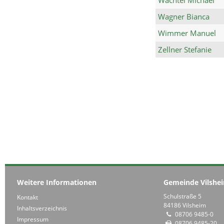
Wagner Bianca
Wimmer Manuel
Zellner Stefanie
Weitere Informationen
Gemeinde Vilshe
Schulstraße 5
Kontakt
84186 Vilsheim
Inhaltsverzeichnis
08706 9485-0
Impressum
08706 9485-20