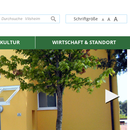
A
suchen
Schriftgröße
A
A
& KULTUR
WIRTSCHAFT & STANDORT