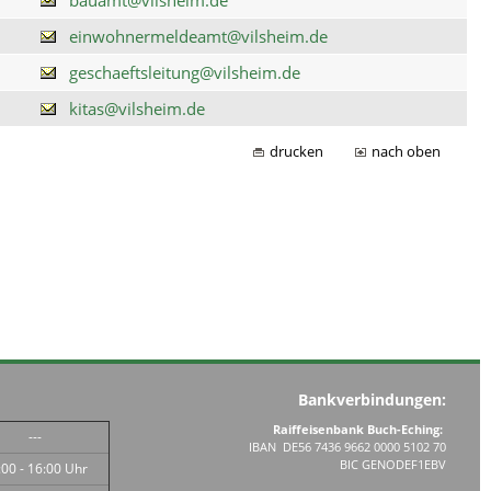
einwohnermeldeamt@vilsheim.de
geschaeftsleitung@vilsheim.de
kitas@vilsheim.de
drucken
nach oben
Bankverbindungen:
Raiffeisenbank Buch-Eching:
---
IBAN DE56 7436 9662 0000 5102 70
BIC GENODEF1EBV
:00 - 16:00 Uhr