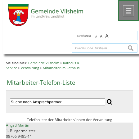
Zum Inhalt
,
zur Navigation
oder
zur Startseite
springen.
chließen
M
A
Schriftgröße
A
A
suche
Sie sind hier:
Gemeinde Vilsheim
>
Rathaus &
Service
>
Verwaltung
>
Mitarbeiter im Rathaus
Mitarbeiter-Telefon-Liste
Telefonliste der Mitarbeiter/innen der Verwaltung
Angstl Martin
1. Bürgermeister
08706 9485-11