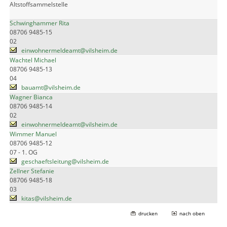
Altstoffsammelstelle
Schwinghammer Rita
08706 9485-15
02
einwohnermeldeamt@vilsheim.de
Wachtel Michael
08706 9485-13
04
bauamt@vilsheim.de
Wagner Bianca
08706 9485-14
02
einwohnermeldeamt@vilsheim.de
Wimmer Manuel
08706 9485-12
07 - 1. OG
geschaeftsleitung@vilsheim.de
Zellner Stefanie
08706 9485-18
03
kitas@vilsheim.de
drucken
nach oben