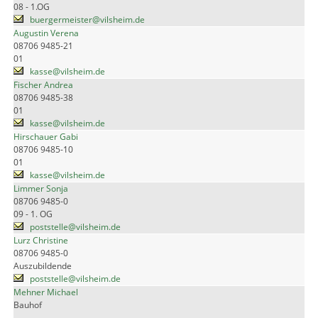
08 - 1.OG
buergermeister@vilsheim.de
Augustin Verena
08706 9485-21
01
kasse@vilsheim.de
Fischer Andrea
08706 9485-38
01
kasse@vilsheim.de
Hirschauer Gabi
08706 9485-10
01
kasse@vilsheim.de
Limmer Sonja
08706 9485-0
09 - 1. OG
poststelle@vilsheim.de
Lurz Christine
08706 9485-0
Auszubildende
poststelle@vilsheim.de
Mehner Michael
Bauhof