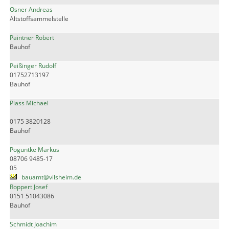
Osner Andreas
Altstoffsammelstelle
Paintner Robert
Bauhof
Peißinger Rudolf
01752713197
Bauhof
Plass Michael
0175 3820128
Bauhof
Poguntke Markus
08706 9485-17
05
bauamt@vilsheim.de
Roppert Josef
0151 51043086
Bauhof
Schmidt Joachim