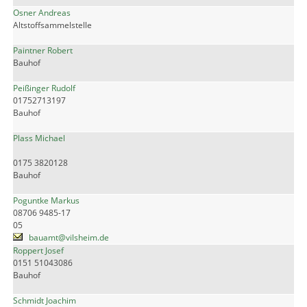
Osner Andreas
Altstoffsammelstelle
Paintner Robert
Bauhof
Peißinger Rudolf
01752713197
Bauhof
Plass Michael
0175 3820128
Bauhof
Poguntke Markus
08706 9485-17
05
bauamt@vilsheim.de
Roppert Josef
0151 51043086
Bauhof
Schmidt Joachim