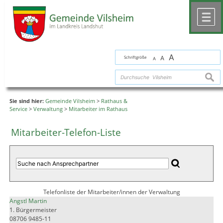
Zum Inhalt
,
zur Navigation
oder
zur Startseite
springen.
chließen
M
A
Schriftgröße
A
A
suche
Sie sind hier:
Gemeinde Vilsheim
>
Rathaus &
Service
>
Verwaltung
>
Mitarbeiter im Rathaus
Mitarbeiter-Telefon-Liste
Telefonliste der Mitarbeiter/innen der Verwaltung
Angstl Martin
1. Bürgermeister
08706 9485-11