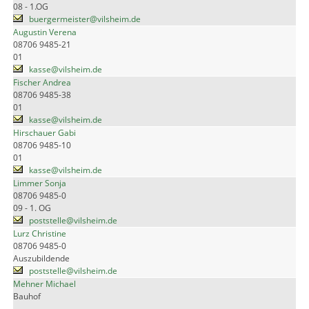
08 - 1.OG
buergermeister@vilsheim.de
Augustin Verena
08706 9485-21
01
kasse@vilsheim.de
Fischer Andrea
08706 9485-38
01
kasse@vilsheim.de
Hirschauer Gabi
08706 9485-10
01
kasse@vilsheim.de
Limmer Sonja
08706 9485-0
09 - 1. OG
poststelle@vilsheim.de
Lurz Christine
08706 9485-0
Auszubildende
poststelle@vilsheim.de
Mehner Michael
Bauhof