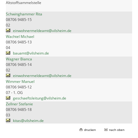
Altstoffsammelstelle
Schwinghammer Rita
08706 9485-15
02
einwohnermeldeamt@vilsheim.de
Wachtel Michael
08706 9485-13
04
bauamt@vilsheim.de
Wagner Bianca
08706 9485-14
02
einwohnermeldeamt@vilsheim.de
Wimmer Manuel
08706 9485-12
07 - 1. OG
geschaeftsleitung@vilsheim.de
Zellner Stefanie
08706 9485-18
03
kitas@vilsheim.de
drucken
nach oben