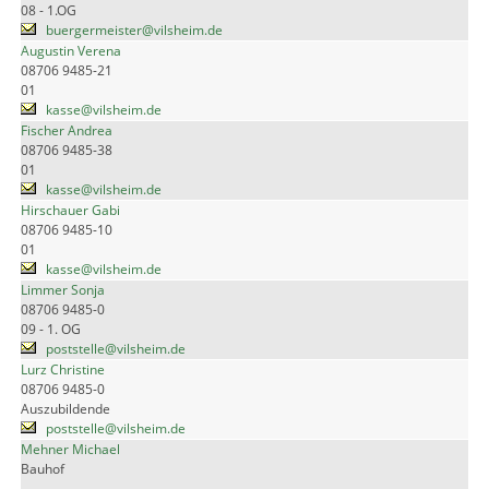
08 - 1.OG
buergermeister@vilsheim.de
Augustin Verena
08706 9485-21
01
kasse@vilsheim.de
Fischer Andrea
08706 9485-38
01
kasse@vilsheim.de
Hirschauer Gabi
08706 9485-10
01
kasse@vilsheim.de
Limmer Sonja
08706 9485-0
09 - 1. OG
poststelle@vilsheim.de
Lurz Christine
08706 9485-0
Auszubildende
poststelle@vilsheim.de
Mehner Michael
Bauhof