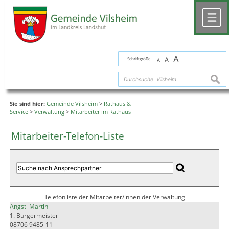
Zum Inhalt
,
zur Navigation
oder
zur Startseite
springen.
chließen
M
A
Schriftgröße
A
A
suche
Sie sind hier:
Gemeinde Vilsheim
>
Rathaus &
Service
>
Verwaltung
>
Mitarbeiter im Rathaus
Mitarbeiter-Telefon-Liste
Telefonliste der Mitarbeiter/innen der Verwaltung
Angstl Martin
1. Bürgermeister
08706 9485-11