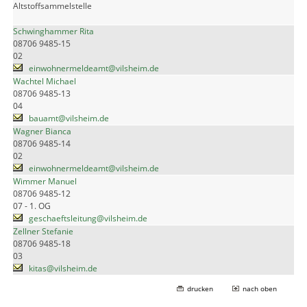
Altstoffsammelstelle
Schwinghammer Rita
08706 9485-15
02
einwohnermeldeamt@vilsheim.de
Wachtel Michael
08706 9485-13
04
bauamt@vilsheim.de
Wagner Bianca
08706 9485-14
02
einwohnermeldeamt@vilsheim.de
Wimmer Manuel
08706 9485-12
07 - 1. OG
geschaeftsleitung@vilsheim.de
Zellner Stefanie
08706 9485-18
03
kitas@vilsheim.de
drucken
nach oben