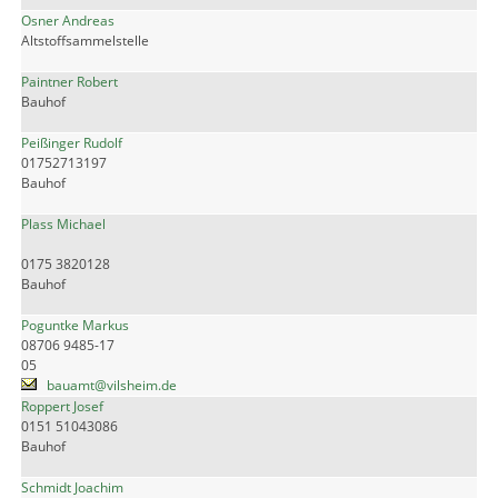
Osner Andreas
Altstoffsammelstelle
Paintner Robert
Bauhof
Peißinger Rudolf
01752713197
Bauhof
Plass Michael
0175 3820128
Bauhof
Poguntke Markus
08706 9485-17
05
bauamt@vilsheim.de
Roppert Josef
0151 51043086
Bauhof
Schmidt Joachim