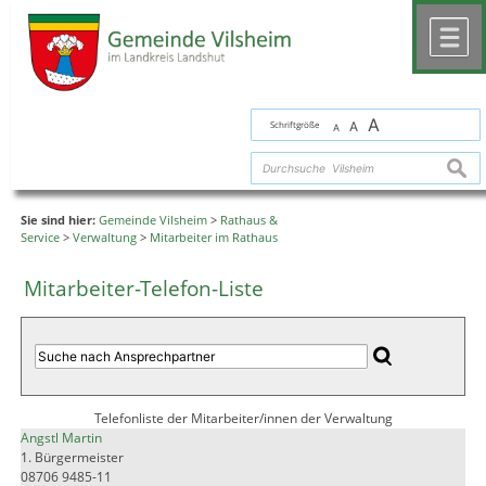
Zum Inhalt
,
zur Navigation
oder
zur Startseite
springen.
chließen
M
A
Schriftgröße
A
A
suche
Sie sind hier:
Gemeinde Vilsheim
>
Rathaus &
Service
>
Verwaltung
>
Mitarbeiter im Rathaus
Mitarbeiter-Telefon-Liste
Telefonliste der Mitarbeiter/innen der Verwaltung
Angstl Martin
1. Bürgermeister
08706 9485-11