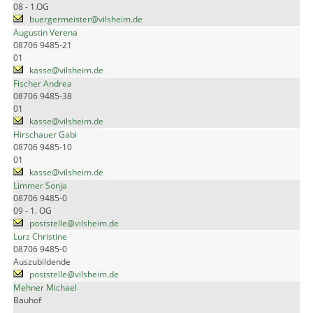
08 - 1.OG
buergermeister@vilsheim.de
Augustin Verena
08706 9485-21
01
kasse@vilsheim.de
Fischer Andrea
08706 9485-38
01
kasse@vilsheim.de
Hirschauer Gabi
08706 9485-10
01
kasse@vilsheim.de
Limmer Sonja
08706 9485-0
09 - 1. OG
poststelle@vilsheim.de
Lurz Christine
08706 9485-0
Auszubildende
poststelle@vilsheim.de
Mehner Michael
Bauhof