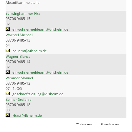
Altstoffsammelstelle
Schwinghammer Rita
08706 9485-15
02
einwohnermeldeamt@vilsheim.de
Wachtel Michael
08706 9485-13
04
bauamt@vilsheim.de
Wagner Bianca
08706 9485-14
02
einwohnermeldeamt@vilsheim.de
Wimmer Manuel
08706 9485-12
07 - 1. OG
geschaeftsleitung@vilsheim.de
Zellner Stefanie
08706 9485-18
03
kitas@vilsheim.de
drucken
nach oben