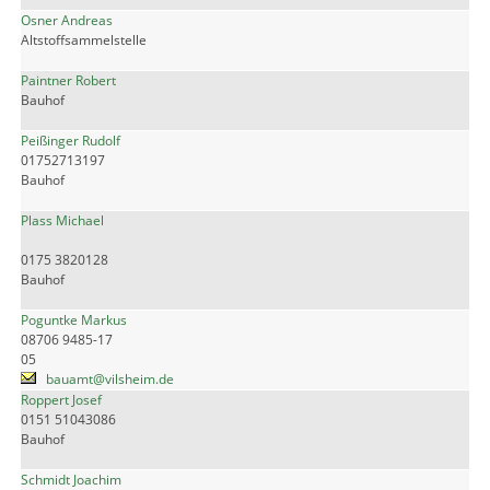
Osner Andreas
Altstoffsammelstelle
Paintner Robert
Bauhof
Peißinger Rudolf
01752713197
Bauhof
Plass Michael
0175 3820128
Bauhof
Poguntke Markus
08706 9485-17
05
bauamt@vilsheim.de
Roppert Josef
0151 51043086
Bauhof
Schmidt Joachim