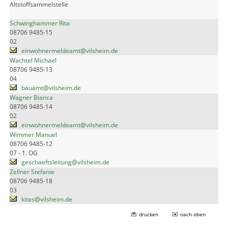
Altstoffsammelstelle
Schwinghammer Rita
08706 9485-15
02
einwohnermeldeamt@vilsheim.de
Wachtel Michael
08706 9485-13
04
bauamt@vilsheim.de
Wagner Bianca
08706 9485-14
02
einwohnermeldeamt@vilsheim.de
Wimmer Manuel
08706 9485-12
07 - 1. OG
geschaeftsleitung@vilsheim.de
Zellner Stefanie
08706 9485-18
03
kitas@vilsheim.de
drucken
nach oben