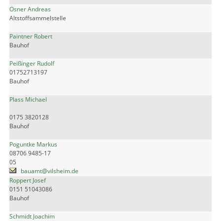
Osner Andreas
Altstoffsammelstelle
Paintner Robert
Bauhof
Peißinger Rudolf
01752713197
Bauhof
Plass Michael
0175 3820128
Bauhof
Poguntke Markus
08706 9485-17
05
bauamt@vilsheim.de
Roppert Josef
0151 51043086
Bauhof
Schmidt Joachim