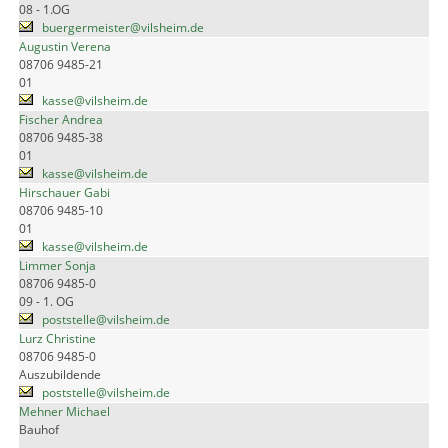
08 - 1.OG
buergermeister@vilsheim.de
Augustin Verena
08706 9485-21
01
kasse@vilsheim.de
Fischer Andrea
08706 9485-38
01
kasse@vilsheim.de
Hirschauer Gabi
08706 9485-10
01
kasse@vilsheim.de
Limmer Sonja
08706 9485-0
09 - 1. OG
poststelle@vilsheim.de
Lurz Christine
08706 9485-0
Auszubildende
poststelle@vilsheim.de
Mehner Michael
Bauhof