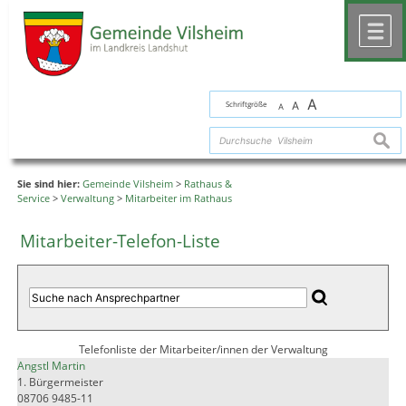
Zum Inhalt
,
zur Navigation
oder
zur Startseite
springen.
chließen
M
A
Schriftgröße
A
A
suche
Sie sind hier:
Gemeinde Vilsheim
>
Rathaus &
Service
>
Verwaltung
>
Mitarbeiter im Rathaus
Mitarbeiter-Telefon-Liste
Telefonliste der Mitarbeiter/innen der Verwaltung
Angstl Martin
1. Bürgermeister
08706 9485-11