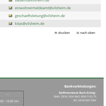
einwohnermeldeamt@vilsheim.de
geschaeftsleitung@vilsheim.de
kitas@vilsheim.de
drucken
nach oben
Bankverbindungen:
Raiffeisenbank Buch-Eching:
---
IBAN DE56 7436 9662 0000 5102 70
BIC GENODEF1EBV
:00 - 16:00 Uhr