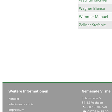
Wagner Bianca
Wimmer Manuel
Zellner Stefanie
Weitere Informationen
Gemeinde Vilshe
Schulstraße 5
Kontakt
84186 Vilsheim
Inhaltsverzeichnis
08706 9485-0
Impressum
08706 9485-20