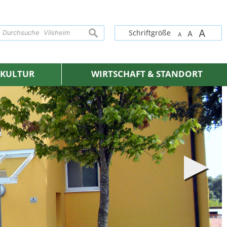
A
suchen
Schriftgröße
A
A
& KULTUR
WIRTSCHAFT & STANDORT