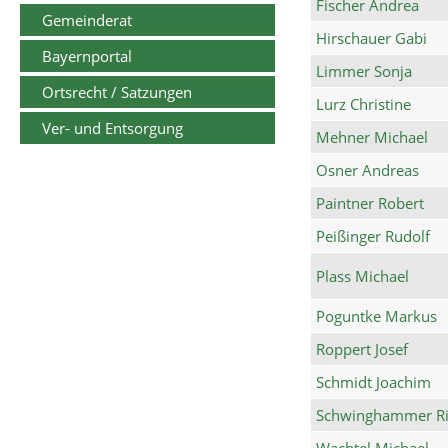
Fischer Andrea
Gemeinderat
Hirschauer Gabi
Bayernportal
Limmer Sonja
Ortsrecht / Satzungen
Lurz Christine
Ver- und Entsorgung
Mehner Michael
Osner Andreas
Paintner Robert
Peißinger Rudolf
Plass Michael
Poguntke Markus
Roppert Josef
Schmidt Joachim
Schwinghammer Ri
Wachtel Michael