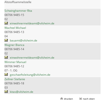
Altstoffsammelstelle
Schwinghammer Rita
08706 9485-15
02
einwohnermeldeamt@vilsheim.de
Wachtel Michael
08706 9485-13
04
bauamt@vilsheim.de
Wagner Bianca
08706 9485-14
02
einwohnermeldeamt@vilsheim.de
Wimmer Manuel
08706 9485-12
07 - 1. OG
geschaeftsleitung@vilsheim.de
Zellner Stefanie
08706 9485-18
03
kitas@vilsheim.de
drucken
nach oben