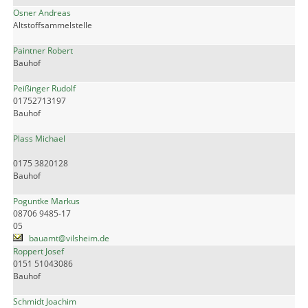
Osner Andreas
Altstoffsammelstelle
Paintner Robert
Bauhof
Peißinger Rudolf
01752713197
Bauhof
Plass Michael
0175 3820128
Bauhof
Poguntke Markus
08706 9485-17
05
bauamt@vilsheim.de
Roppert Josef
0151 51043086
Bauhof
Schmidt Joachim