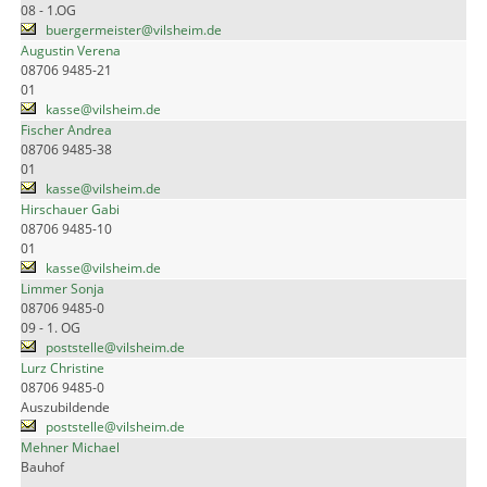
08 - 1.OG
buergermeister@vilsheim.de
Augustin Verena
08706 9485-21
01
kasse@vilsheim.de
Fischer Andrea
08706 9485-38
01
kasse@vilsheim.de
Hirschauer Gabi
08706 9485-10
01
kasse@vilsheim.de
Limmer Sonja
08706 9485-0
09 - 1. OG
poststelle@vilsheim.de
Lurz Christine
08706 9485-0
Auszubildende
poststelle@vilsheim.de
Mehner Michael
Bauhof