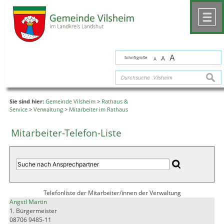
Zum Inhalt
,
zur Navigation
oder
zur Startseite
springen.
chließen
M
A
Schriftgröße
A
A
suche
Sie sind hier:
Gemeinde Vilsheim
>
Rathaus &
Service
>
Verwaltung
>
Mitarbeiter im Rathaus
Mitarbeiter-Telefon-Liste
Telefonliste der Mitarbeiter/innen der Verwaltung
Angstl Martin
1. Bürgermeister
08706 9485-11