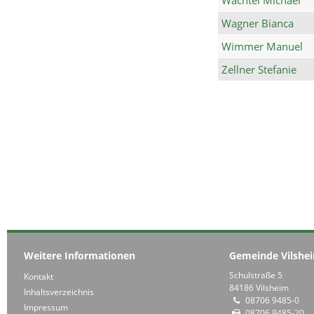
Wagner Bianca
Wimmer Manuel
Zellner Stefanie
Weitere Informationen
Gemeinde Vilshe
Schulstraße 5
Kontakt
84186 Vilsheim
Inhaltsverzeichnis
08706 9485-0
Impressum
08706 9485-20