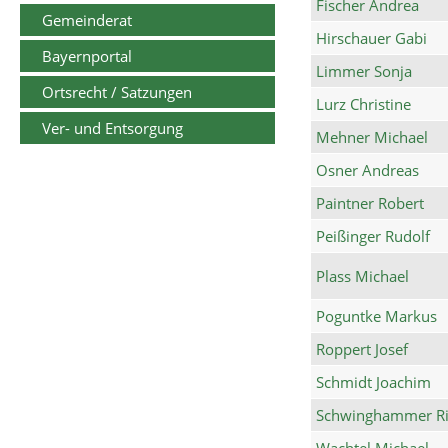
Fischer Andrea
Gemeinderat
Hirschauer Gabi
Bayernportal
Limmer Sonja
Ortsrecht / Satzungen
Lurz Christine
Ver- und Entsorgung
Mehner Michael
Osner Andreas
Paintner Robert
Peißinger Rudolf
Plass Michael
Poguntke Markus
Roppert Josef
Schmidt Joachim
Schwinghammer Ri
Wachtel Michael