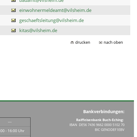
einwohnermeldeamt@vilsheim.de
geschaeftsleitung@vilsheim.de
kitas@vilsheim.de
drucken
nach oben
Bankverbindungen:
Raiffeisenbank Buch-Eching:
---
IBAN DE56 7436 9662 0000 5102 70
BIC GENODEF1EBV
:00 - 16:00 Uhr