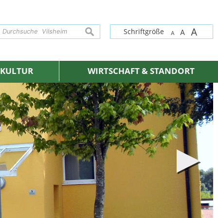
A
suchen
Schriftgröße
A
A
& KULTUR
WIRTSCHAFT & STANDORT