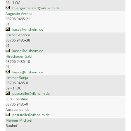
08 - 1.OG
buergermeister@vilsheim.de
Augustin Verena
08706 9485-21
01
kasse@vilsheim.de
Fischer Andrea
08706 9485-38
01
kasse@vilsheim.de
Hirschauer Gabi
08706 9485-10
01
kasse@vilsheim.de
Limmer Sonja
08706 9485-0
09 - 1. OG
poststelle@vilsheim.de
Lurz Christine
08706 9485-0
Auszubildende
poststelle@vilsheim.de
Mehner Michael
Bauhof