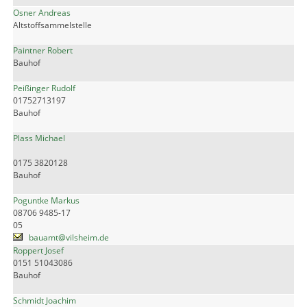
Osner Andreas
Altstoffsammelstelle
Paintner Robert
Bauhof
Peißinger Rudolf
01752713197
Bauhof
Plass Michael
0175 3820128
Bauhof
Poguntke Markus
08706 9485-17
05
bauamt@vilsheim.de
Roppert Josef
0151 51043086
Bauhof
Schmidt Joachim