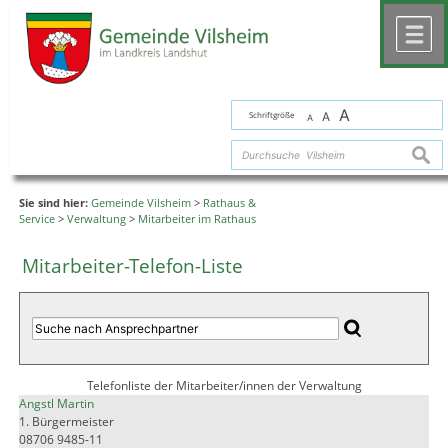
Zum Inhalt
,
zur Navigation
oder
zur Startseite
springen.
chließen
M
A
Schriftgröße
A
A
suche
Sie sind hier:
Gemeinde Vilsheim
>
Rathaus &
Service
>
Verwaltung
>
Mitarbeiter im Rathaus
Mitarbeiter-Telefon-Liste
Telefonliste der Mitarbeiter/innen der Verwaltung
Angstl Martin
1. Bürgermeister
08706 9485-11