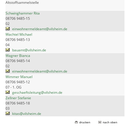
Altstoffsammelstelle
Schwinghammer Rita
08706 9485-15
02
einwohnermeldeamt@vilsheim.de
Wachtel Michael
08706 9485-13
04
bauamt@vilsheim.de
Wagner Bianca
08706 9485-14
02
einwohnermeldeamt@vilsheim.de
Wimmer Manuel
08706 9485-12
07 - 1. OG
geschaeftsleitung@vilsheim.de
Zellner Stefanie
08706 9485-18
03
kitas@vilsheim.de
drucken
nach oben