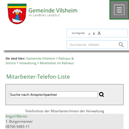
Zum Inhalt
,
zur Navigation
oder
zur Startseite
springen.
chließen
M
A
Schriftgröße
A
A
suche
Sie sind hier:
Gemeinde Vilsheim
>
Rathaus &
Service
>
Verwaltung
>
Mitarbeiter im Rathaus
Mitarbeiter-Telefon-Liste
Telefonliste der Mitarbeiter/innen der Verwaltung
Angstl Martin
1. Bürgermeister
08706 9485-11