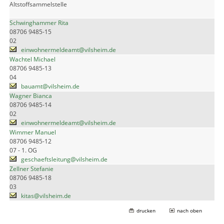
Altstoffsammelstelle
Schwinghammer Rita
08706 9485-15
02
einwohnermeldeamt@vilsheim.de
Wachtel Michael
08706 9485-13
04
bauamt@vilsheim.de
Wagner Bianca
08706 9485-14
02
einwohnermeldeamt@vilsheim.de
Wimmer Manuel
08706 9485-12
07 - 1. OG
geschaeftsleitung@vilsheim.de
Zellner Stefanie
08706 9485-18
03
kitas@vilsheim.de
drucken
nach oben