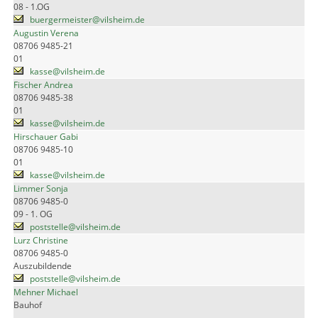
08 - 1.OG
buergermeister@vilsheim.de
Augustin Verena
08706 9485-21
01
kasse@vilsheim.de
Fischer Andrea
08706 9485-38
01
kasse@vilsheim.de
Hirschauer Gabi
08706 9485-10
01
kasse@vilsheim.de
Limmer Sonja
08706 9485-0
09 - 1. OG
poststelle@vilsheim.de
Lurz Christine
08706 9485-0
Auszubildende
poststelle@vilsheim.de
Mehner Michael
Bauhof