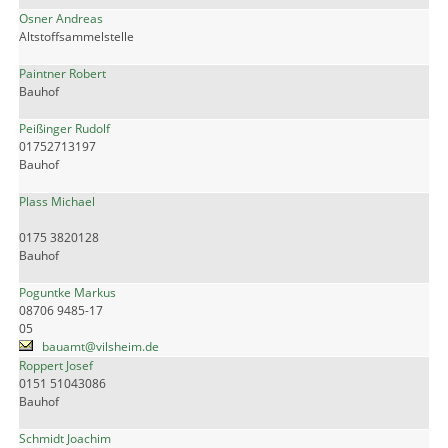
Osner Andreas
Altstoffsammelstelle
Paintner Robert
Bauhof
Peißinger Rudolf
01752713197
Bauhof
Plass Michael
0175 3820128
Bauhof
Poguntke Markus
08706 9485-17
05
bauamt@vilsheim.de
Roppert Josef
0151 51043086
Bauhof
Schmidt Joachim