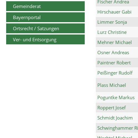
Fischer Andrea
Gemeinderat
Hirschauer Gabi
Bayernportal
Limmer Sonja
Ortsrecht / Satzungen
Lurz Christine
Ver- und Entsorgung
Mehner Michael
Osner Andreas
Paintner Robert
Peißinger Rudolf
Plass Michael
Poguntke Markus
Roppert Josef
Schmidt Joachim
Schwinghammer Ri
Wachtel Michael