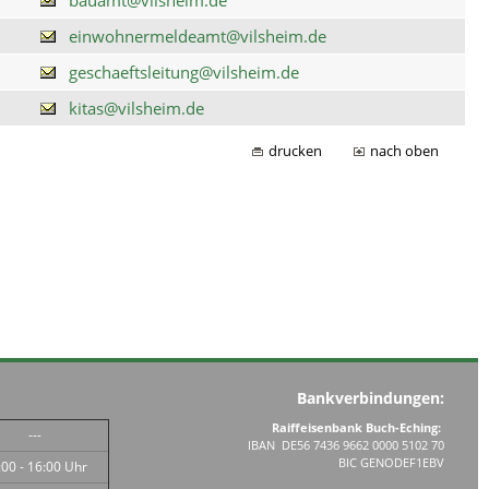
einwohnermeldeamt@vilsheim.de
geschaeftsleitung@vilsheim.de
kitas@vilsheim.de
drucken
nach oben
Bankverbindungen:
Raiffeisenbank Buch-Eching:
---
IBAN DE56 7436 9662 0000 5102 70
BIC GENODEF1EBV
:00 - 16:00 Uhr