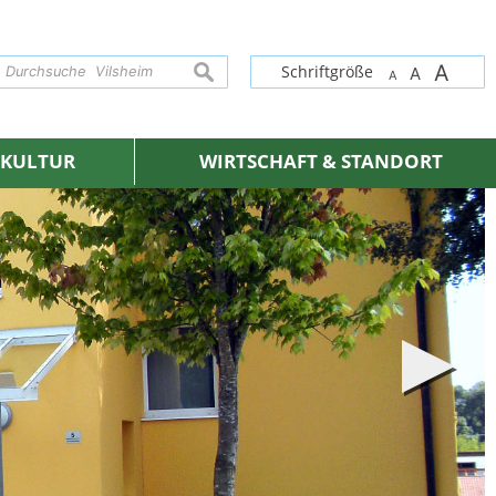
A
suchen
Schriftgröße
A
A
& KULTUR
WIRTSCHAFT & STANDORT