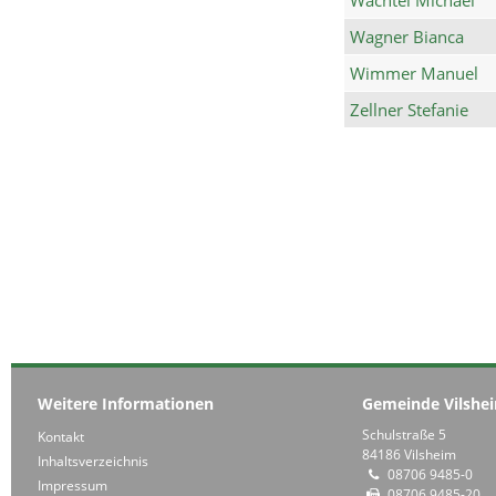
Wagner Bianca
Wimmer Manuel
Zellner Stefanie
Weitere Informationen
Gemeinde Vilshe
Schulstraße 5
Kontakt
84186 Vilsheim
Inhaltsverzeichnis
08706 9485-0
Impressum
08706 9485-20