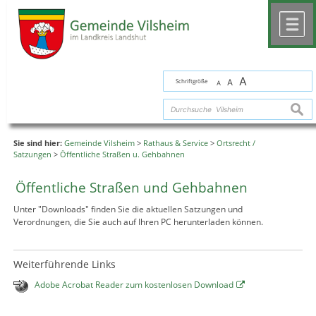
Zum Inhalt
,
zur Navigation
oder
zur Startseite
springen.
chließen
M
A
Schriftgröße
A
A
suche
Sie sind hier:
Gemeinde Vilsheim
>
Rathaus & Service
>
Ortsrecht /
Satzungen
>
Öffentliche Straßen u. Gehbahnen
Öffentliche Straßen und Gehbahnen
Unter "Downloads" finden Sie die aktuellen Satzungen und
Verordnungen, die Sie auch auf Ihren PC herunterladen können.
Weiterführende Links
Adobe Acrobat Reader zum kostenlosen Download